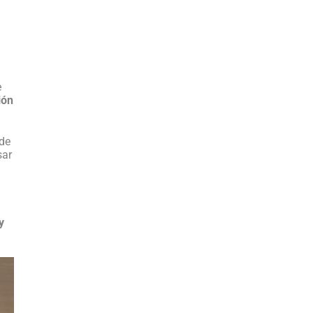
e
ión
 de
sar
y