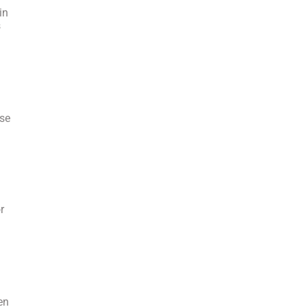
in
s
 se
r
en