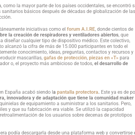
 como la mayor parte de los países occidentales, se encontró s
 sanitarios básicos después de décadas de globalización de la
cción.
táneamente iniciativas como el
forum A.I.RE
, donde cientos de
re la creación de respiradores y ventiladores abiertos
, que
 diseñar cualquier tipo de dispositivo médico. Este colectivo,
nto alcanzó la cifra de más de 15.000 participantes en todo el
emente conocimiento, ideas, preguntas, contactos y recursos y
producir mascarillas,
gafas de protección
,
piezas en «T»
para
rador o, el proyecto más ambicioso de todos,
el desarrollo de
s en España acabó siendo l
a
pantalla protectora
.
Este ya es de po
a, innovadora y de adaptación que tiene la comunidad maker
quinielas de equipamiento a suministrar a los sanitarios. Pero,
es y que su fabricación era viable. Se utilizó la capacidad
r retroalimentación de los usuarios sobre decenas de prototipos
era podía descargarla desde una plataforma web y convertirse 